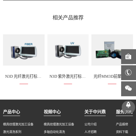
相关产品推荐
N3D 光纤激光打标套件
N3D 紫外激光打标套件
光纤MM3D前聚焦激光打标套件
产品中心
视频中心
关于中兴鼎
服务支持
TOP
模具纹理激光加工设备
模具纹理激光加工设备
公司介绍
产品报修
激光清洗系列
多轴自动化清洗
人才招聘
资料下载