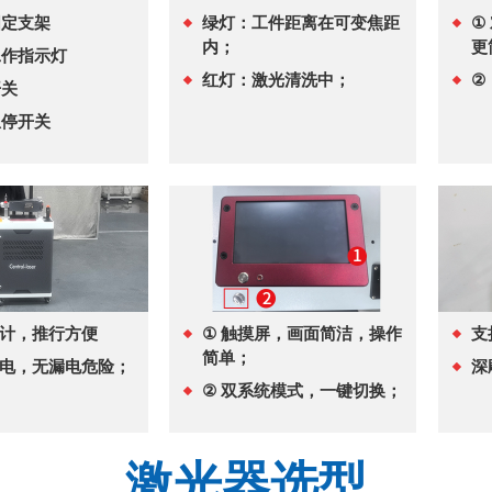
固定支架
绿灯：工件距离在可变焦距
①
内；
更
工作指示灯
红灯：激光清洗中；
②
开关
急停开关
计，推行方便
①
触摸屏，画面简洁，操作
支
简单；
电，无漏电危险；
深
②
双系统模式，一键切换；
激光器选型