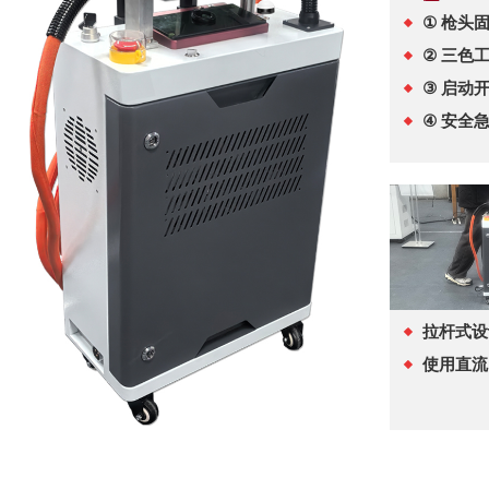
①
枪头
②
三色
③
启动
④
安全
拉杆式设
使用直流