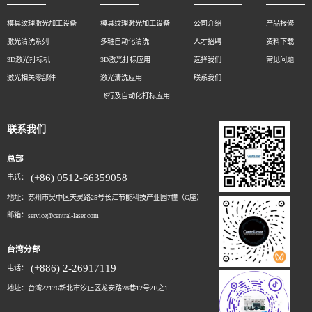
模具纹理激光加工设备
模具纹理激光加工设备
公司介绍
产品报修
激光清洗系列
多轴自动化清洗
人才招聘
资料下载
3D激光打标机
3D激光打标应用
选择我们
常见问题
激光相关零部件
激光清洗应用
联系我们
飞行及自动化打标应用
联系我们
总部
(+86) 0512-66359058
电话：
地址：苏州市吴中区天灵路25号长江节能科技产业园7幢（G座）
邮箱：
service@central-laser.com
台湾分部
(+886) 2-26917119
电话：
地址：台湾22176新北市汐止区龙安路28巷12号2F之1