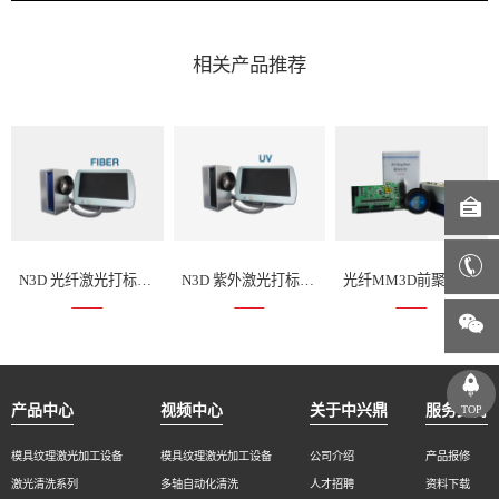
相关产品推荐
N3D 光纤激光打标套件
N3D 紫外激光打标套件
光纤MM3D前聚焦激光打标套件
产品中心
视频中心
关于中兴鼎
服务支持
TOP
模具纹理激光加工设备
模具纹理激光加工设备
公司介绍
产品报修
激光清洗系列
多轴自动化清洗
人才招聘
资料下载