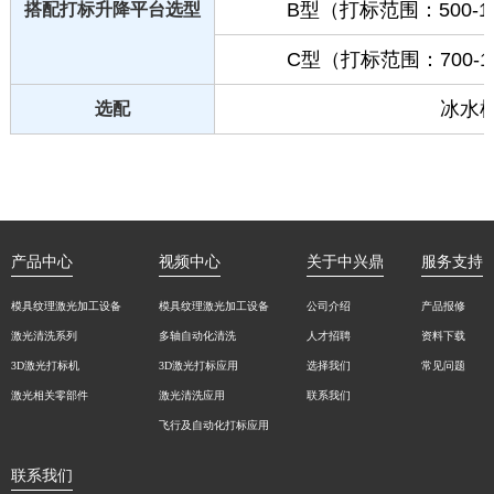
B型（打标范围：500-1
搭配打标升降平台选型
C型（打标范围：700-1
冰水
选配
产品中心
视频中心
关于中兴鼎
服务支持
模具纹理激光加工设备
模具纹理激光加工设备
公司介绍
产品报修
激光清洗系列
多轴自动化清洗
人才招聘
资料下载
3D激光打标机
3D激光打标应用
选择我们
常见问题
激光相关零部件
激光清洗应用
联系我们
飞行及自动化打标应用
联系我们