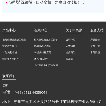
波型清洗路径（自动变相，角度自动转换）；
产品中心
视频中心
关于中兴鼎
服务支持
模具纹理激光加工设备
模具纹理激光加工设备
公司介绍
产品报修
激光清洗系列
多轴自动化清洗
人才招聘
资料下载
3D激光打标机
3D激光打标应用
选择我们
常见问题
激光相关零部件
激光清洗应用
联系我们
飞行及自动化打标应用
联系我们
总部
电话：
(+86) 0512-66359058
地址：苏州市吴中区天灵路25号长江节能科技产业园7幢（G