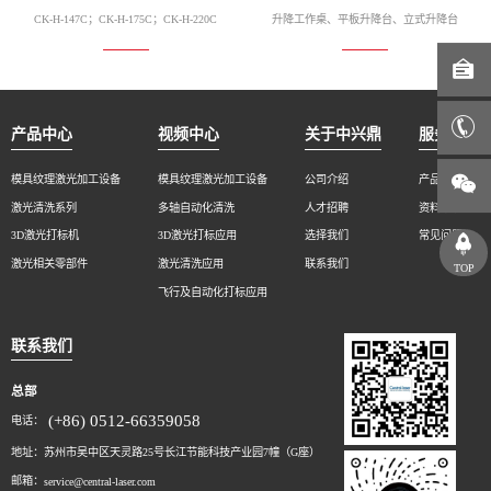
CK-H-147C；CK-H-175C；CK-H-220C
升降工作桌、平板升降台、立式升降台
产品中心
视频中心
关于中兴鼎
服务支持
模具纹理激光加工设备
模具纹理激光加工设备
公司介绍
产品报修
激光清洗系列
多轴自动化清洗
人才招聘
资料下载
3D激光打标机
3D激光打标应用
选择我们
常见问题
激光相关零部件
激光清洗应用
联系我们
TOP
飞行及自动化打标应用
联系我们
总部
(+86) 0512-66359058
电话：
地址：苏州市吴中区天灵路25号长江节能科技产业园7幢（G座）
邮箱：
service@central-laser.com