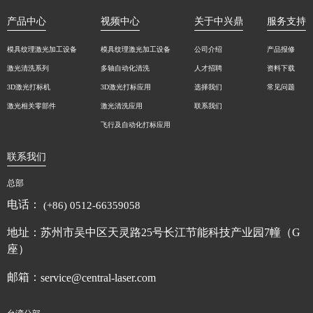
产品中心
视频中心
关于中兴鼎
服务支持
模具纹理激光加工设备
模具纹理激光加工设备
公司介绍
产品报修
激光清洗系列
多轴自动化清洗
人才招聘
资料下载
3D激光打标机
3D激光打标应用
选择我们
常见问题
激光相关零部件
激光清洗应用
联系我们
飞行及自动化打标应用
联系我们
总部
电话：
(+86) 0512-66359058
地址：苏州市吴中区天灵路25号长江节能科技产业园7幢（G
座）
邮箱：
service@central-laser.com